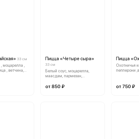
айская»
Пицца «Четыре сыра»
Пицца «О
33 см
33 см
, моцарелла ,
Охотничья к
ица , ветчина,
пепперони ,в
Белый соус, моцарелла,
ерец, пармезан
колбаски , с
маасдам, пармезан,
горгонзола
от 850 ₽
от 750 ₽