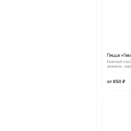
Пицца «Гав
Красный соус 
ананасы , кур
болгарский п
от 650 ₽