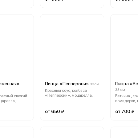
рменная»
Пицца «Пепперони»
Пицца «Ве
33см
33 см
Красный соус, колбаса
«Пепперони», моцарелла,
красный свежий
Ветчина , гр
пармезан
оцарелла,
помидорки, 
пармезан
от 650 ₽
от 700 ₽