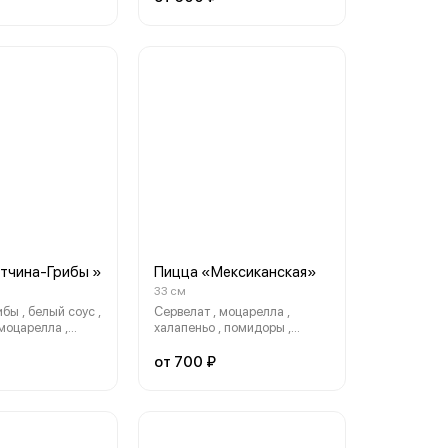
тчина-Грибы »
Пицца «Мексиканская»
33 см
ибы , белый соус ,
Сервелат , моцарелла ,
моцарелла ,
халапеньо , помидоры ,
болгарский перец, пармезан ,
красный соус
от 700 ₽