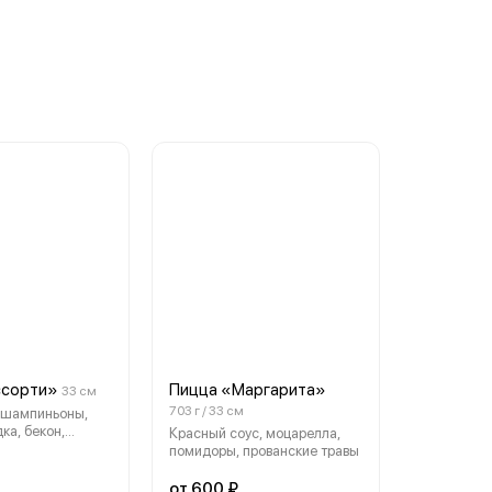
ссорти»
Пицца «Маргарита»
33 см
703 г / 33 см
 шампиньоны,
ка, бекон,
Красный соус, моцарелла,
идоры,
помидоры, прованские травы
пармезан, уроп
от 600 ₽