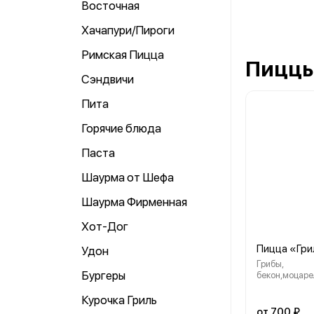
Восточная
Хачапури/Пироги
Римская Пицца
Пицц
Сэндвичи
Пита
Горячие блюда
Паста
Шаурма от Шефа
Шаурма Фирменная
Хот-Дог
Пицца «Гри
Удон
Грибы,
Бургеры
бекон,моцаре
соус,,пармеза
Вес : 700 гр /
Курочка Гриль
от 700 ₽