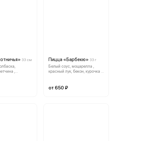
хотничья»
Пицца «Барбекю»
33 см
33 г
олбаска,
Белый соус, моцарелла ,
етчина ,
красный лук, бекон, курочка ,
ыр , красный соус
пармезан , соус «Барбекю »
от 650 ₽