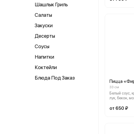
Шашлык Гриль
Салаты
Закуски
Десерты
Соусы
Напитки
Коктейли
Блюда Под Заказ
Пицца «Фи
33 см
Белый соус, 
лук, бекон, м
пармезан
от 650 ₽