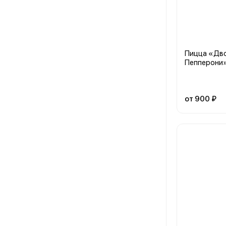
Пицца «Дв
Пепперони
от 900 ₽