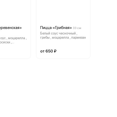
еревенская»
Пицца «Грибная»
33 см
Белый соус чесночный ,
грибы , моцарелла , пармезан
оус , моцарелла ,
осиски ,
аринованный
от 650 ₽