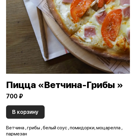
Пицца «Ветчина-Грибы »
700 ₽
В корзину
Ветчина , грибы , белый соус , помидорки, моцарелла ,
пармезан