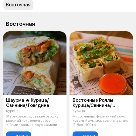
Восточная
Восточная
Шаурма 🔥 Курица/
Восточные Роллы
Свинина/ Говядина
Курица/Свинина/
Говядина
Курица
Курица
Жареное мясо, свежие овощи ,
Мясо , лаваш, фирменный соус ,
красный лук , зелень , соус
красный лук, моцарелла , зелень
«Помидорный» соус «Хмели
🥬 Вес : 400 гр
Сунели»