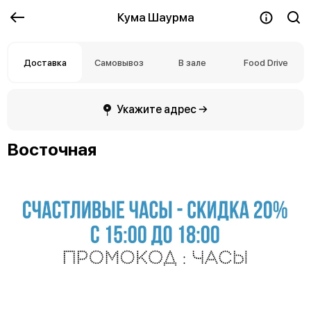
Кума Шаурма
Доставка
Самовывоз
В зале
Food Drive
Укажите адрес →
Восточная