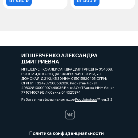
от 450 ₽
от 400 ₽
ИП ШЕВЧЕНКО АЛЕКСАНДРА
ДМИТРИЕВНА
ИП ШЕВЧЕНКО АЛЕКСАНДРА ДМИТРИЕВНА 354068,
РОССИЯ, КРАСНОДАРСКИЙ КРАЙ, Г СОЧИ, УЛ
ДОНСКАЯ, Д 21/2, КВ 30 ИНН 615015820463 ОГРН/
ОГРНИП 324237500502630 Расчетный счет
40802810000007449036 Банк АО «ТБанк» ИНН банка
7710140679 БИК банка 044525974
Работает на эффективном ядре
Foodpicásso
ver. 3.2
Политика конфиденциальности