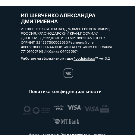
ИП ШЕВЧЕНКО АЛЕКСАНДРА
ДМИТРИЕВНА
ИП ШЕВЧЕНКО АЛЕКСАНДРА ДМИТРИЕВНА 354068,
РОССИЯ, КРАСНОДАРСКИЙ КРАЙ, Г СОЧИ, УЛ
ДОНСКАЯ, Д 21/2, КВ 30 ИНН 615015820463 ОГРН/
ОГРНИП 324237500502630 Расчетный счет
40802810000007449036 Банк АО «ТБанк» ИНН банка
7710140679 БИК банка 044525974
Работает на эффективном ядре
Foodpicásso
ver. 3.2
Политика конфиденциальности
Акции, скидки, кэшбэк − в нашем приложении!