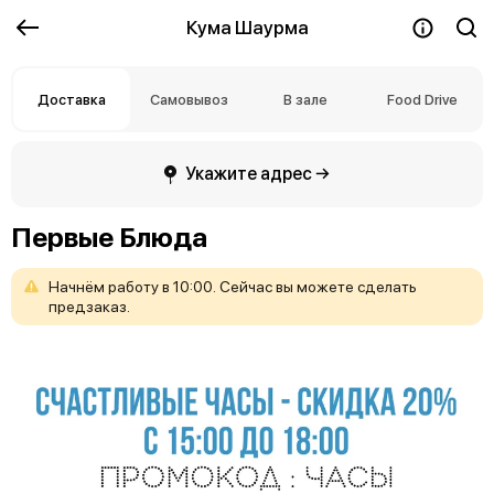
Кума Шаурма
Доставка
Самовывоз
В зале
Food Drive
Укажите адрес →
Первые Блюда
Начнём
работу
в
10:00.
Сейчас
вы
можете
сделать
предзаказ.