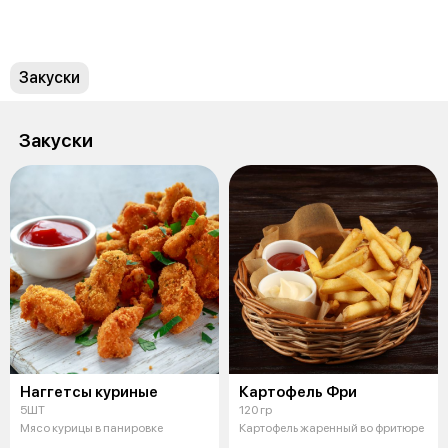
Закуски
Закуски
Наггетсы куриные
Картофель Фри
5ШТ
120 гр
Мясо курицы в панировке
Картофель жаренный во фритюре