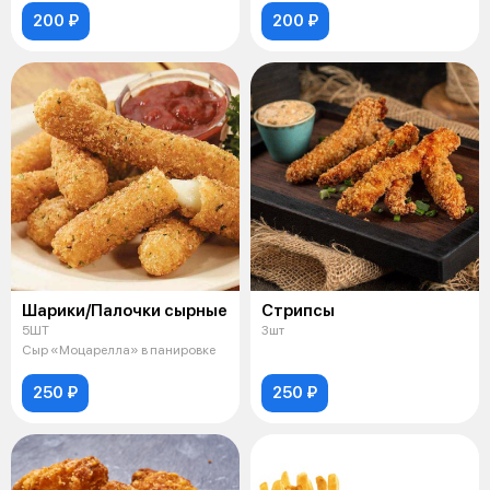
200 ₽
200 ₽
Шарики/Палочки сырные
Стрипсы
5ШТ
3шт
Сыр «Моцарелла» в панировке
250 ₽
250 ₽