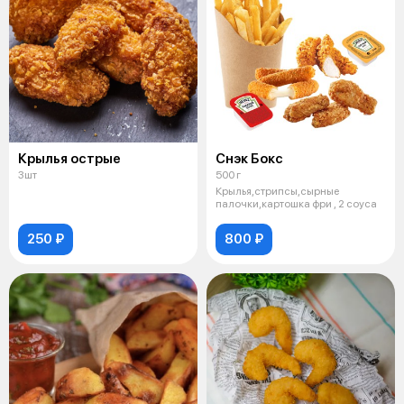
Крылья острые
Снэк Бокс
3шт
500 г
Крылья,стрипсы,сырные
палочки,картошка фри , 2 соуса
250 ₽
800 ₽