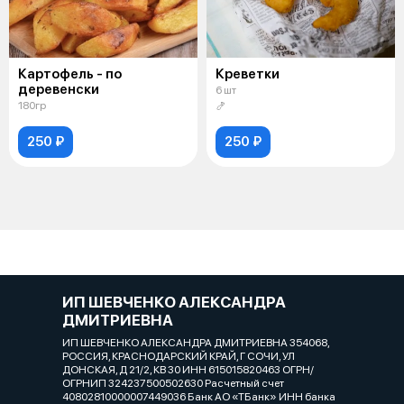
Картофель - по
Креветки
деревенски
6 шт
180гр
🍤
250 ₽
250 ₽
ИП ШЕВЧЕНКО АЛЕКСАНДРА
ДМИТРИЕВНА
ИП ШЕВЧЕНКО АЛЕКСАНДРА ДМИТРИЕВНА 354068,
РОССИЯ, КРАСНОДАРСКИЙ КРАЙ, Г СОЧИ, УЛ
ДОНСКАЯ, Д 21/2, КВ 30 ИНН 615015820463 ОГРН/
ОГРНИП 324237500502630 Расчетный счет
40802810000007449036 Банк АО «ТБанк» ИНН банка