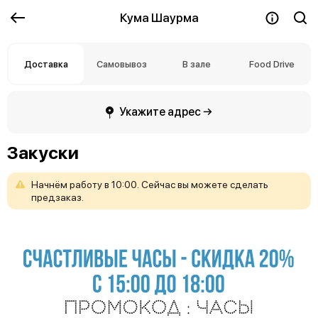
Кума Шаурма
Доставка
Самовывоз
В зале
Food Drive
Укажите адрес →
Закуски
Начнём
работу
в
10:00.
Сейчас
вы
можете
сделать
предзаказ.