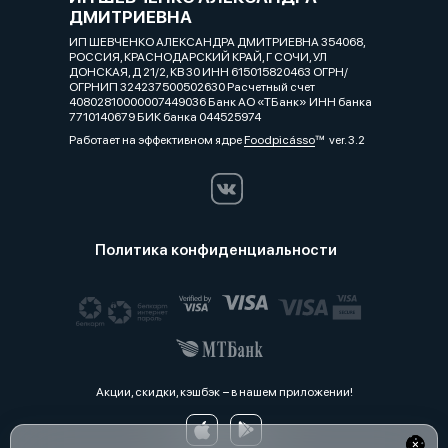
ДМИТРИЕВНА
ИП ШЕВЧЕНКО АЛЕКСАНДРА ДМИТРИЕВНА 354068,
РОССИЯ, КРАСНОДАРСКИЙ КРАЙ, Г СОЧИ, УЛ
ДОНСКАЯ, Д 21/2, КВ 30 ИНН 615015820463 ОГРН/
ОГРНИП 324237500502630 Расчетный счет
40802810000007449036 Банк АО «ТБанк» ИНН банка
7710140679 БИК банка 044525974
Работает на эффективном ядре
Foodpicásso
ver. 3.2
Политика конфиденциальности
Акции, скидки, кэшбэк − в нашем приложении!