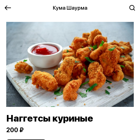
Кума Шаурма
Наггетсы куриные
200 ₽