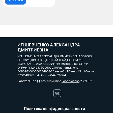
ИП ШЕВЧЕНКО АЛЕКСАНДРА
ДМИТРИЕВНА
ИП ШЕВЧЕНКО АЛЕКСАНДРА ДМИТРИЕВНА 354068,
РОССИЯ, КРАСНОДАРСКИЙ КРАЙ, Г СОЧИ, УЛ
ДОНСКАЯ, Д 21/2, КВ 30 ИНН 615015820463 ОГРН/
ОГРНИП 324237500502630 Расчетный счет
40802810000007449036 Банк АО «ТБанк» ИНН банка
7710140679 БИК банка 044525974
Работает на эффективном ядре
Foodpicásso
ver. 3.2
Политика конфиденциальности