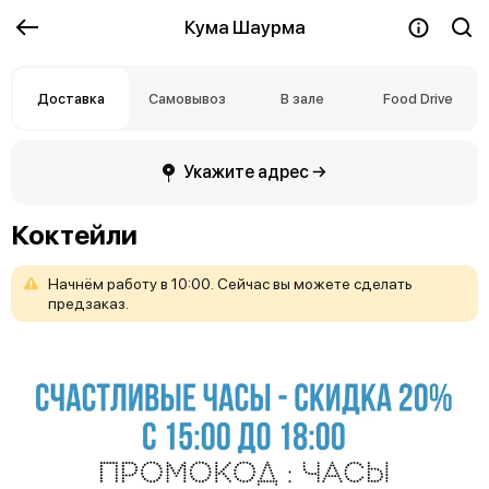
Кума Шаурма
Доставка
Самовывоз
В зале
Food Drive
Укажите адрес →
Коктейли
Начнём
работу
в
10:00.
Сейчас
вы
можете
сделать
предзаказ.