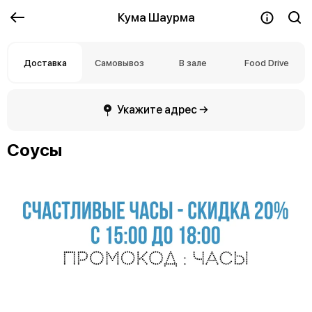
Кума Шаурма
Доставка
Самовывоз
В зале
Food Drive
Укажите адрес →
Соусы