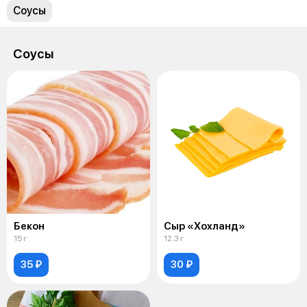
Соусы
Соусы
Бекон
Сыр «Хохланд»
15 г
12.3 г
35 ₽
30 ₽