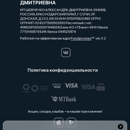
ДМИТРИЕВНА
ИП ШЕВЧЕНКО АЛЕКСАНДРА ДМИТРИЕВНА 354068,
РОССИЯ, КРАСНОДАРСКИЙ КРАЙ, Г СОЧИ, УЛ
ДОНСКАЯ, Д 21/2, КВ 30 ИНН 615015820463 ОГРН/
ОГРНИП 324237500502630 Расчетный счет
40802810000007449036 Банк АО «ТБанк» ИНН банка
7710140679 БИК банка 044525974
Работает на эффективном ядре
Foodpicásso
ver. 3.2
Политика конфиденциальности
Акции, скидки, кэшбэк − в нашем приложении!