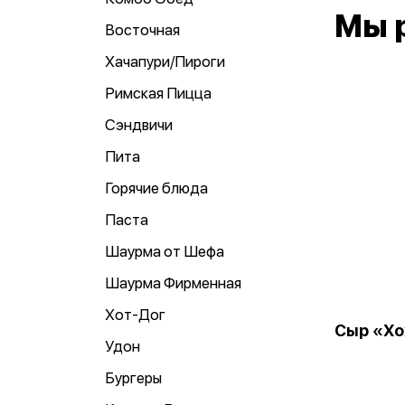
Мы 
Восточная
Хачапури/Пироги
Римская Пицца
Сэндвичи
Пита
Горячие блюда
Паста
Шаурма от Шефа
Шаурма Фирменная
Хот-Дог
Сыр «Х
Удон
Бургеры