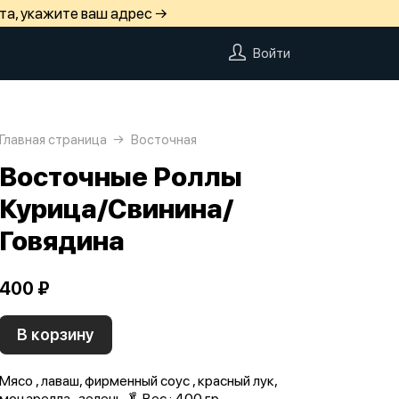
та, укажите ваш адрес →
Войти
Главная страница
Восточная
Восточные Роллы
Курица/Свинина/
Говядина
400 ₽
В корзину
Мясо , лаваш, фирменный соус , красный лук,
моцарелла , зелень 🥬 Вес : 400 гр