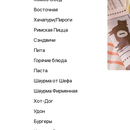
Восточная
Хачапури/Пироги
Римская Пицца
Сэндвичи
Пита
Горячие блюда
Паста
Шаурма от Шефа
Шаурма Фирменная
Хот-Дог
Удон
Бургеры