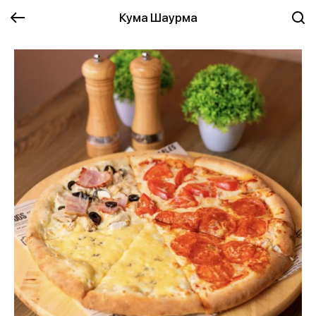
Кума Шаурма