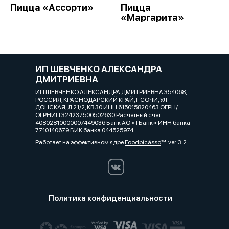
Пицца «Ассорти»
Пицца
«Маргарита»
ИП ШЕВЧЕНКО АЛЕКСАНДРА
ДМИТРИЕВНА
ИП ШЕВЧЕНКО АЛЕКСАНДРА ДМИТРИЕВНА 354068,
РОССИЯ, КРАСНОДАРСКИЙ КРАЙ, Г СОЧИ, УЛ
ДОНСКАЯ, Д 21/2, КВ 30 ИНН 615015820463 ОГРН/
ОГРНИП 324237500502630 Расчетный счет
40802810000007449036 Банк АО «ТБанк» ИНН банка
7710140679 БИК банка 044525974
Работает на эффективном ядре
Foodpicásso
ver. 3.2
Политика конфиденциальности