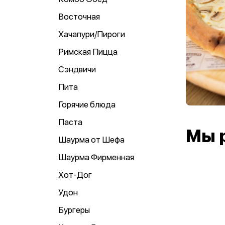
Восточная
Хачапури/Пироги
Римская Пицца
Сэндвичи
Пита
Горячие блюда
Паста
Мы 
Шаурма от Шефа
Шаурма Фирменная
Хот-Дог
Удон
Бургеры