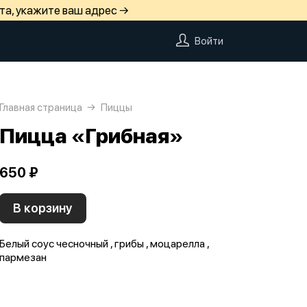
та, укажите ваш адрес →
Войти
Главная страница
Пиццы
Пицца «Грибная»
650 ₽
В корзину
Белый соус чесночный , грибы , моцарелла ,
пармезан