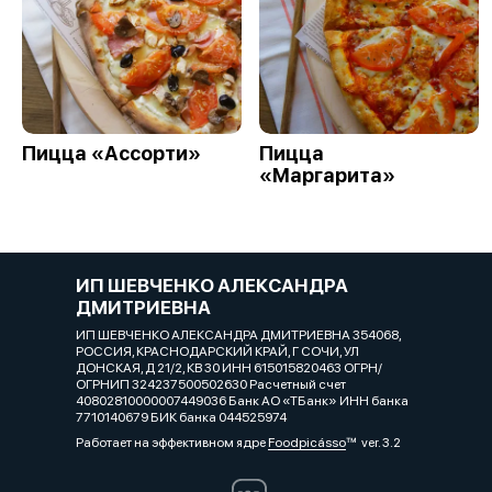
Пицца «Ассорти»
Пицца
«Маргарита»
ИП ШЕВЧЕНКО АЛЕКСАНДРА
ДМИТРИЕВНА
ИП ШЕВЧЕНКО АЛЕКСАНДРА ДМИТРИЕВНА 354068,
РОССИЯ, КРАСНОДАРСКИЙ КРАЙ, Г СОЧИ, УЛ
ДОНСКАЯ, Д 21/2, КВ 30 ИНН 615015820463 ОГРН/
ОГРНИП 324237500502630 Расчетный счет
40802810000007449036 Банк АО «ТБанк» ИНН банка
7710140679 БИК банка 044525974
Работает на эффективном ядре
Foodpicásso
ver. 3.2