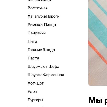
Восточная
Хачапури/Пироги
Римская Пицца
Сэндвичи
Пита
Горячие блюда
Паста
Шаурма от Шефа
Шаурма Фирменная
Хот-Дог
Удон
Мы 
Бургеры