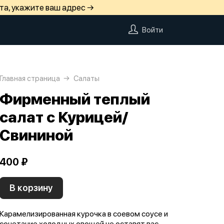
та, укажите ваш адрес →
Войти
Главная страница
Салаты
Фирменный теплый
салат с Курицей/
Свининой
400 ₽
В корзину
Карамелизированная курочка в соевом соусе и
сочетание холодных овощей не оставят вас