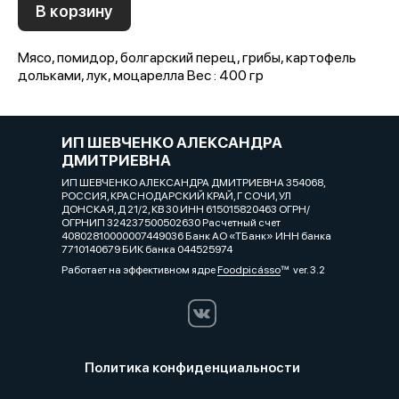
В корзину
Мясо, помидор, болгарский перец, грибы, картофель
дольками, лук, моцарелла Вес : 400 гр
ИП ШЕВЧЕНКО АЛЕКСАНДРА
ДМИТРИЕВНА
ИП ШЕВЧЕНКО АЛЕКСАНДРА ДМИТРИЕВНА 354068,
РОССИЯ, КРАСНОДАРСКИЙ КРАЙ, Г СОЧИ, УЛ
ДОНСКАЯ, Д 21/2, КВ 30 ИНН 615015820463 ОГРН/
ОГРНИП 324237500502630 Расчетный счет
40802810000007449036 Банк АО «ТБанк» ИНН банка
7710140679 БИК банка 044525974
Работает на эффективном ядре
Foodpicásso
ver. 3.2
Политика конфиденциальности