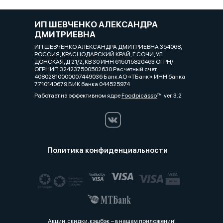
ИП ШЕВЧЕНКО АЛЕКСАНДРА
ДМИТРИЕВНА
ИП ШЕВЧЕНКО АЛЕКСАНДРА ДМИТРИЕВНА 354068,
РОССИЯ, КРАСНОДАРСКИЙ КРАЙ, Г СОЧИ, УЛ
ДОНСКАЯ, Д 21/2, КВ 30 ИНН 615015820463 ОГРН/
ОГРНИП 324237500502630 Расчетный счет
40802810000007449036 Банк АО «ТБанк» ИНН банка
7710140679 БИК банка 044525974
Работает на эффективном ядре
Foodpicásso
ver. 3.2
Политика конфиденциальности
Акции, скидки, кэшбэк − в нашем приложении!