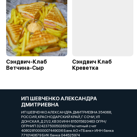
Сэндвич-Клаб
Сэндвич Клаб
Ветчина-Сыр
Креветка
ИП ШЕВЧЕНКО АЛЕКСАНДРА
ДМИТРИЕВНА
ИП ШЕВЧЕНКО АЛЕКСАНДРА ДМИТРИЕВНА 354068,
РОССИЯ, КРАСНОДАРСКИЙ КРАЙ, Г СОЧИ, УЛ
ДОНСКАЯ, Д 21/2, КВ 30 ИНН 615015820463 ОГРН/
ОГРНИП 324237500502630 Расчетный счет
40802810000007449036 Банк АО «ТБанк» ИНН банка
7710140679 БИК банка 044525974