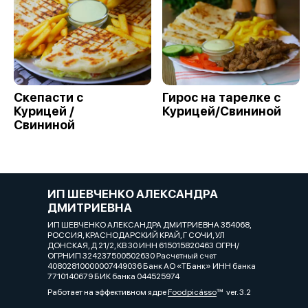
Скепасти с
Гирос на тарелке с
Курицей /
Курицей/Свининой
Свининой
ИП ШЕВЧЕНКО АЛЕКСАНДРА
ДМИТРИЕВНА
ИП ШЕВЧЕНКО АЛЕКСАНДРА ДМИТРИЕВНА 354068,
РОССИЯ, КРАСНОДАРСКИЙ КРАЙ, Г СОЧИ, УЛ
ДОНСКАЯ, Д 21/2, КВ 30 ИНН 615015820463 ОГРН/
ОГРНИП 324237500502630 Расчетный счет
40802810000007449036 Банк АО «ТБанк» ИНН банка
7710140679 БИК банка 044525974
Работает на эффективном ядре
Foodpicásso
ver. 3.2