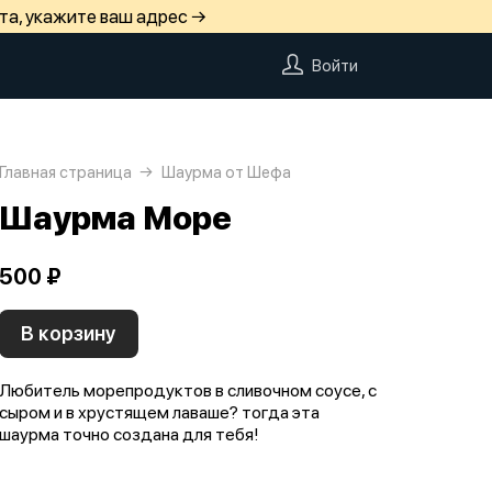
та, укажите ваш адрес →
Войти
Главная страница
Шаурма от Шефа
Шаурма Море
500 ₽
В корзину
Любитель морепродуктов в сливочном соусе, с
сыром и в хрустящем лаваше? тогда эта
шаурма точно создана для тебя!