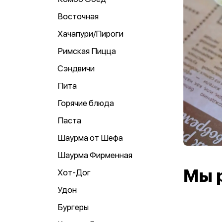
Восточная
Хачапури/Пироги
Римская Пицца
Сэндвичи
Пита
Горячие блюда
Паста
Шаурма от Шефа
Шаурма Фирменная
Мы 
Хот-Дог
Удон
Бургеры