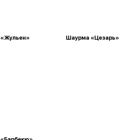
 «Жульен»
Шаурма «Цезарь»
 «Барбекю»