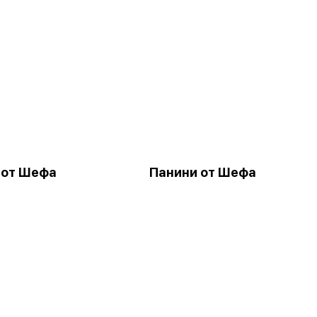
 от Шефа
Панини от Шефа