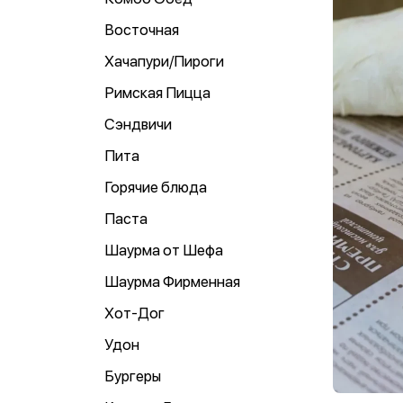
Восточная
Хачапури/Пироги
Римская Пицца
Сэндвичи
Пита
Горячие блюда
Паста
Шаурма от Шефа
Шаурма Фирменная
Хот-Дог
Удон
Бургеры