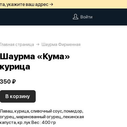
та, укажите ваш адрес →
Войти
Главная страница
Шаурма Фирменная
Шаурма «Кума»
курица
350 ₽
В корзину
Лаваш, курица, сливочный соус, помидор,
огурец, маринованный огурец, пекинская
капуста, кр. лук Вес : 400 гр